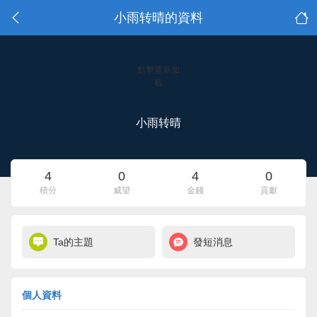
小雨转晴的資料
點擊重新加
載
小雨转晴
4
0
4
0
積分
威望
金錢
貢獻
Ta的主題
發短消息
個人資料