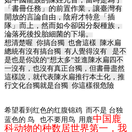
「書冊任務」的前置作業，讓臺灣有
開放的言論自由，陰府才特意「插
隊」而上，然而如今卻因分裂種族，
淪落死後投胎細菌的下場。
想清楚喔 你搞台獨 也會這樣 陳水扁
總統有沒有搞台獨 有人覺得沒有 是不
是也是你說的"想太多"並進陳水扁四不
一沒有，也沒有真正台獨，但書冊盡然
這樣說，就代表陳水扁推行本土化，推
行文化台獨就是台獨 你這樣很危險
希望看到红色的红腹锦鸡 而不是 台独
中国鹿
蓝色的 鸟 也不要用鸟 用鹿
科动物的种数居世界第一，我