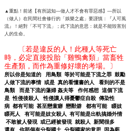
▲重點！前述【有所認知—做人才不會有罪惡感】—所以
（做人）在民間社會修行的「娛樂之處」要謹慎：『人可風
流』！絕對「不可下流」；此下流的意思：就是不能毀害別
人的生命。
〔若是違反的人！此種人等死亡
時，必定直接投胎「雞鴨禽類」當畜牲
生產類，而作為重修好壞的考場。〕
所以你是知道的 用鳥類 等於可能是下流之罪 鼓勵
人做下流的事情 或是 真的看懂書的人 看到的不是
鳥類 而是下流的蕩婦 姦夫等 作何感想 這個下流
是 性侵後殺人 性侵讓人得憂鬱症自殺 傳染性
病 都有可能 甚至戀童癖 戀獸僻 都有可能 瞟妓
瞟死人 有可能是妓女殺人 有可能是出軌搞婚外情
不敢被人發現 或已經被發現 就殺人 新聞很多
還有 你那個有分裂國土 分裂國家的意思 因為藍