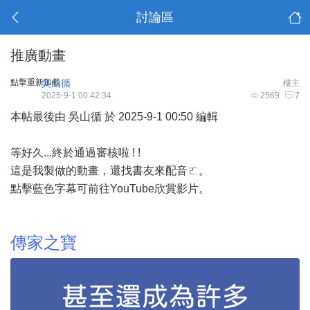
討論區
推廣動畫
點擊重新加載
吳山循
樓主
2025-9-1 00:42:34
2569
7
本帖最後由 吳山循 於 2025-9-1 00:50 編輯
等好久...終於通過審核啦 ! !
這是我製做的動畫，還找書友來配音ㄛ。
點擊藍色字幕可前往YouTube欣賞影片。
傳家之寶