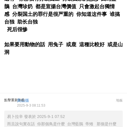
鵲 台灣珍奶 都是宣揚台灣價值 只會激起台獨情
感 分裂国土的罪行是很严重的 你知道这件事 谁搞
台独 助长台独
死后很惨
如果要用動物的話 用兔子 或鹿 這種比較好 或是山
洞
點擊重新加載
吳山循
地板
2025-9-3 08:11:53
易卜拉辛 發表於 2025-9-1 07:52
而且說句實在話 你那個鳥是什麼 台灣藍鵲 帝雉 那個是什麼