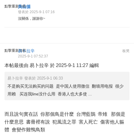
點擊重新加載
吳山循
發表於 2025-9-1 07:16
沒關係，謝謝你~
點擊重新加載
易卜拉辛
板凳
2025-9-1 07:52:37
本帖最後由 易卜拉辛 於 2025-9-1 11:27 編輯
易卜拉辛 發表於 2025-9-1 06:33
不是购买无法购买的问题 是中国人使用微信 翻墙用电报 很少
用赖 买连我line没什么用 香港人也大多使 ...
而且說句實在話 你那個鳥是什麼 台灣藍鵲 帝雉 那個是
什麼意思 書冊裡有說 犯風流之罪 害人死亡 傷害他人軀
體 會變作雞鴨鳥類