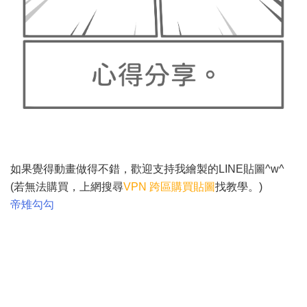
如果覺得動畫做得不錯，歡迎支持我繪製的LINE貼圖
^w^
(若無法購買，上網搜尋
VPN
跨區購買貼圖
找教學。
)
帝雉勾勾