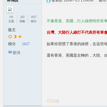
林傳說
發表於 2024-7-25 15:06:41
|
顯示
經
典
191
202
1627
錄
不像香港、英國，行人綠燈時所有
主題
回帖
積分
論
版主
壇
台灣、大陆行人綠灯不代表所有車
如果你習慣了香港的綠燈，去這些
積分
1627
發消
還有香港、英國是左轉的，大陸、
息
回復