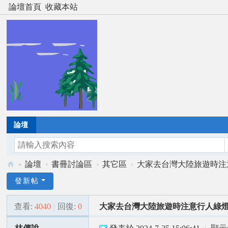
論壇首頁
收藏本站
論壇
»
論壇
›
書冊討論區
›
其它區
›
大家去台灣大陸旅遊時注意
風
發新帖
雲
查看:
4040
|
回復:
0
大家去台灣大陸旅遊時注意行人綠
道
者