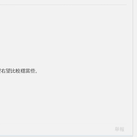
望右望比較穩當些。
舉報