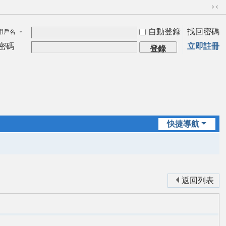
切
換
自動登錄
找回密碼
用戶名
到
窄
密碼
立即註冊
登錄
版
快捷導航
返回列表