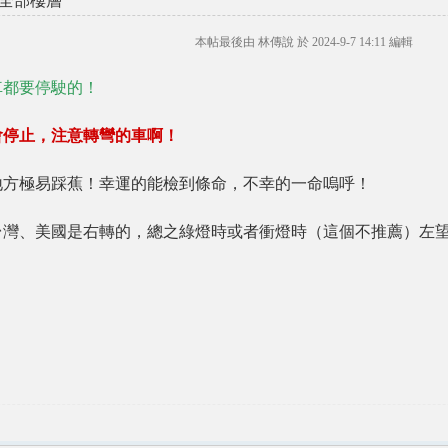
全部樓層
本帖最後由 林傳說 於 2024-9-7 14:11 編輯
車都要停駛的！
會停止，注意轉彎的車啊！
地方極易踩蕉！幸運的能檢到條命，不幸的一命嗚呼！
台灣、美國是右轉的，總之綠燈時或者衝燈時（這個不推薦）左