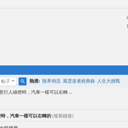
熱搜:
陰界倒流
風雲道者經典錄
人生大挑戰
帖子
搜
行人綠燈時，汽車一樣可以右轉 ...
索
燈時，汽車一樣可以右轉的
[複製鏈接]