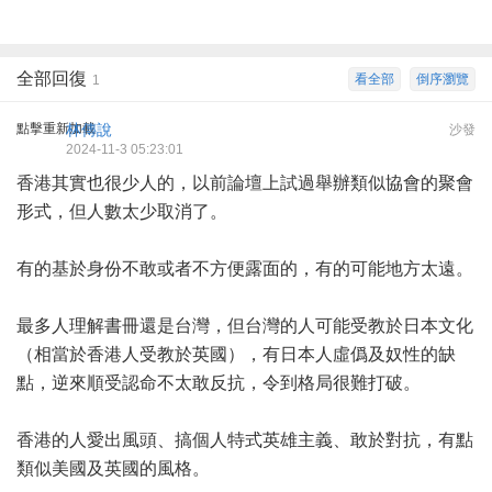
全部回復
看全部
倒序瀏覽
1
點擊重新加載
林傳說
沙發
2024-11-3 05:23:01
香港其實也很少人的，以前論壇上試過舉辦類似協會的聚會
形式，但人數太少取消了。
有的基於身份不敢或者不方便露面的，有的可能地方太遠。
最多人理解書冊還是台灣，但台灣的人可能受教於日本文化
（相當於香港人受教於英國），有日本人虛僞及奴性的缺
點，逆來順受認命不太敢反抗，令到格局很難打破。
香港的人愛出風頭、搞個人特式英雄主義、敢於對抗，有點
類似美國及英國的風格。