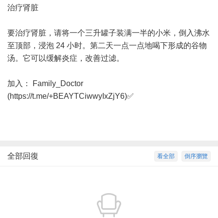
治疗肾脏
⠀
要治疗肾脏，请将一个三升罐子装满一半的小米，倒入沸水
至顶部，浸泡 24 小时。第二天一点一点地喝下形成的谷物
汤。它可以缓解炎症，改善过滤。
加入： Family_Doctor
(
https://t.me/+BEAYTCiwwyIxZjY6
)✅️
全部回復
看全部
倒序瀏覽