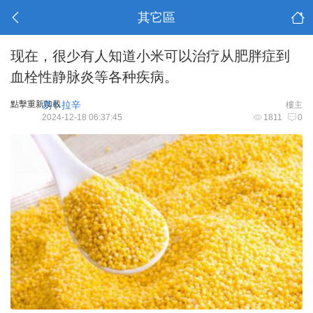
其它區
现在，很少有人知道小米可以治疗从肥胖症到
血栓性静脉炎等各种疾病。
點擊重新加載
易卜拉辛
樓主
2024-12-18 06:37:45
1811
0