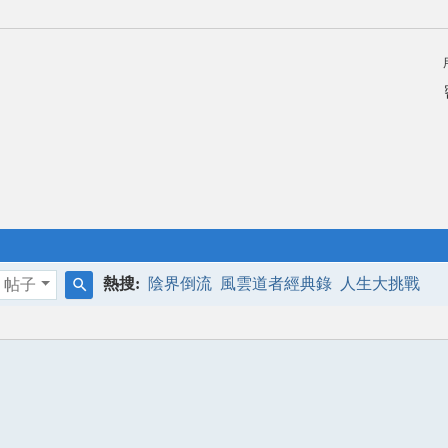
熱搜:
陰界倒流
風雲道者經典錄
人生大挑戰
帖子
搜
索