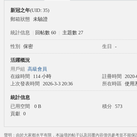
經
新冠之年
(UID: 35)
典
郵箱狀態
未驗證
錄
論
統計信息
|
回帖數 60
|
主題數 27
壇
性別
保密
生日
-
活躍概況
用戶組
高級會員
在線時間
114 小時
註冊時間
2020-
上次發表時間
2026-3-3 20:36
所在時區
使用
統計信息
已用空間
0 B
積分
573
貢獻
0
聲明：由於大家都水平有限，本論壇的帖子以及回覆內容僅供參考並不能保