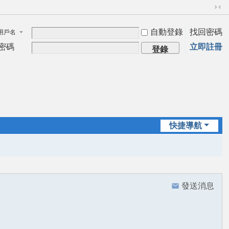
切
換
自動登錄
找回密碼
用戶名
到
窄
密碼
立即註冊
登錄
版
快捷導航
發送消息