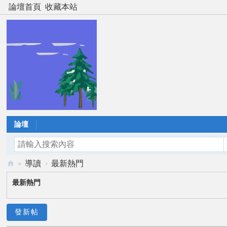
論壇首頁
收藏本站
論壇
»
導讀
›
最新熱門
風
最新熱門
雲
道
發新帖
者