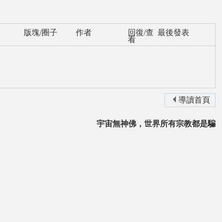
版塊/圈子
作者
回復/查
最後發表
看
導讀首頁
宇宙無神佛，世界所有宗教都是騙