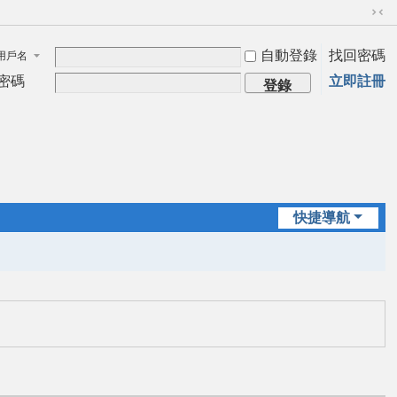
切
換
自動登錄
找回密碼
用戶名
到
窄
密碼
立即註冊
登錄
版
快捷導航