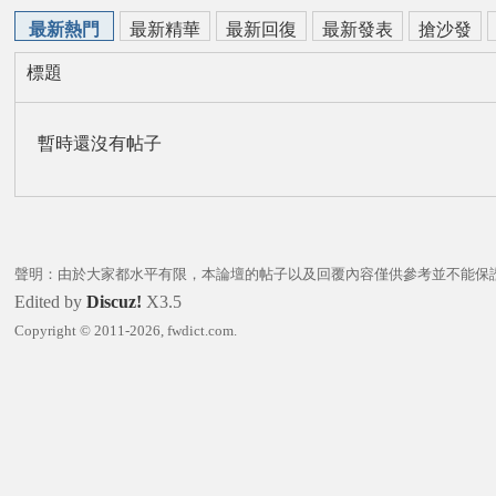
經
最新熱門
最新精華
最新回復
最新發表
搶沙發
典
標題
錄
論
暫時還沒有帖子
壇
聲明：由於大家都水平有限，本論壇的帖子以及回覆內容僅供參考並不能保
Edited by
Discuz!
X3.5
Copyright © 2011-2026, fwdict.com.