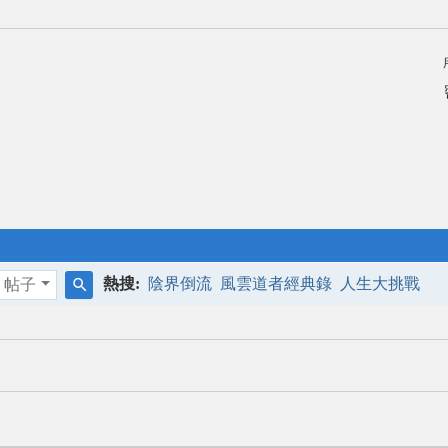
熱搜:
陰界倒流
風雲道者經典錄
人生大挑戰
帖子
搜
索